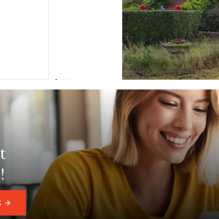
t
!
E