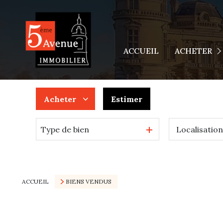
Appartements
Maisons
ACCUEIL
ACHETER
Terrains
Autres Biens
Acheter
Estimer
Type de bien
De l'ancien
De l'immo pro
ACCUEIL
BIENS VENDUS