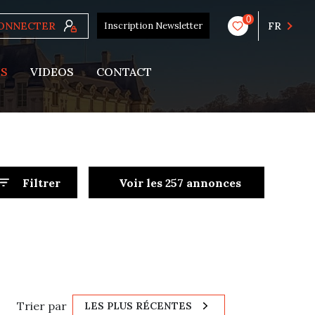
0
CONNECTER
Inscription Newsletter
FR
US
VIDEOS
CONTACT
Filtrer
Voir les
257
annonces
Réinitialiser
Trier par
LES PLUS RÉCENTES