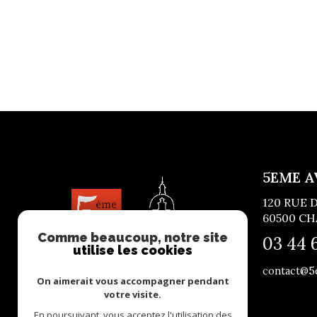
5EME A
120 RUE
60500
CH
Comme beaucoup, notre site
03 44 
utilise les cookies
contact@5
On aimerait vous accompagner pendant
votre visite.
En poursuivant, vous acceptez l'utilisation des