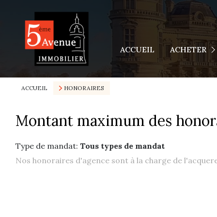
Appartements
Maisons
ACCUEIL
ACHETER
Terrains
Autres Biens
ACCUEIL
HONORAIRES
Montant maximum des honor
Type de mandat:
Tous types de mandat
Nos honoraires d'agence sont à la charge de l'acqu