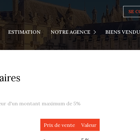
SE 
Actualités
ESTIMATION
NOTRE AGENCE
BIENS VEND
Nous Rejoindre
aires
ereur d'un montant maximum de 5%
Prix de vente
Valeur