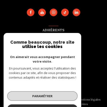
ADHÉRENTS
Nous adhérons
Comme beaucoup, notre site
utilise les cookies
On aimerait vous accompagner pendant
votre visite.
En poursuivant, vous acceptez l'utilisation des
cookies par ce site, afin de vous proposer des
contenus adaptés et réaliser des statistiques !
© 2026 | Tous droits réservés
PARAMÉTRER
Nos honoraires
Nos partenaires
Mentions légales
Admin
Politique RGPD
Cookies