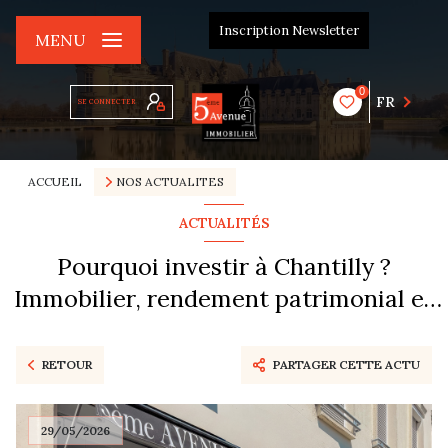
Inscription Newsletter
MENU
0
FR
SE CONNECTER
ACCUEIL
NOS ACTUALITES
ACTUALITÉS
Pourquoi investir à Chantilly ?
Immobilier, rendement patrimonial et
qualité de vie
RETOUR
PARTAGER CETTE ACTU
29/05/2026