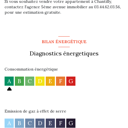
Si vous souhaitez vendre votre appartement à Chantilly,
contactez l'agence 5ème avenue immobilier au 03.44.62.03.56,
pour une estimation gratuite.
BILAN ÉNERGÉTIQUE
Diagnostics énergetiques
Consommation énergétique
A
B
C
D
E
F
G
Emission de gaz à effet de serre
A
B
C
D
E
F
G