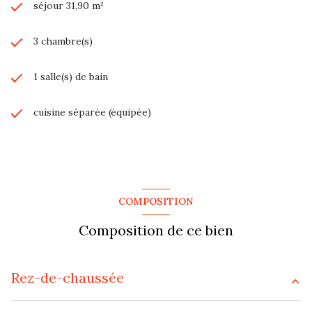
séjour 31,90 m²
3 chambre(s)
1 salle(s) de bain
cuisine séparée (équipée)
Chauffage individuel : radiateur (gaz)
exposition Sud-Ouest
COMPOSITION
1er étage
Composition de ce bien
2 étage(s)
Rez-de-chaussée