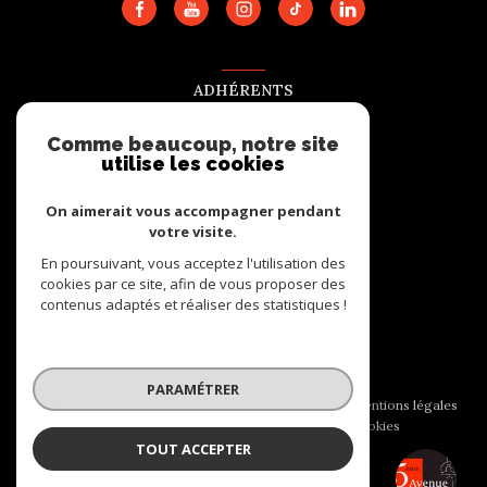
ADHÉRENTS
Nous adhérons
Comme beaucoup, notre site
utilise les cookies
On aimerait vous accompagner pendant
votre visite.
En poursuivant, vous acceptez l'utilisation des
cookies par ce site, afin de vous proposer des
contenus adaptés et réaliser des statistiques !
© 2026 | Tous droits réservés
PARAMÉTRER
Nos honoraires
Nos partenaires
Mentions légales
Admin
Politique RGPD
Cookies
TOUT ACCEPTER
5EME AVENUE IMMOBILIER
Réalisé par :