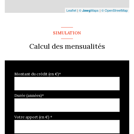
Leaflet
|
©
Maps
|
© OpenStreetMap
Jawg
SIMULATION
Calcul des mensualités
Montant du crédit (en €)*
Durée (années)*
Votre apport (en €) *