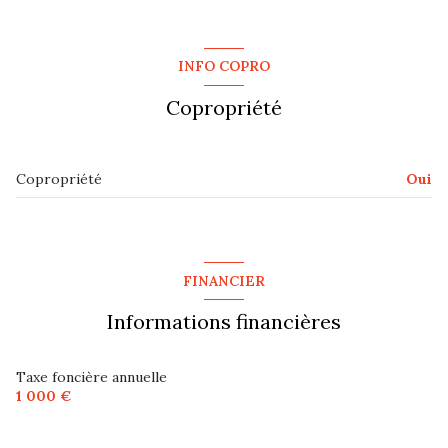
salon/sejour
35.5 m²
chambre
8.8 m²
INFO COPRO
chambre
10.6 m²
Copropriété
chambre
6.7 m²
mezzanine
16 m²
Copropriété
Oui
FINANCIER
Informations financières
Taxe foncière annuelle
1 000 €