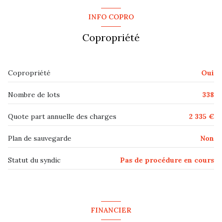
1 côté(s) mitoyen(s)
INFO COPRO
5 étage(s)
Copropriété
ascenseur
Copropriété
Oui
cave
Nombre de lots
338
interphone
Quote part annuelle des charges
2 335 €
quartier GARE
Plan de sauvegarde
Non
Statut du syndic
Pas de procédure en cours
FINANCIER