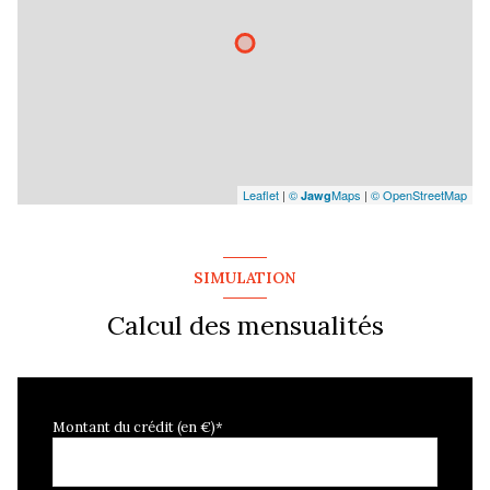
Leaflet
|
©
Maps
|
© OpenStreetMap
Jawg
SIMULATION
Calcul des mensualités
Montant du crédit (en €)*