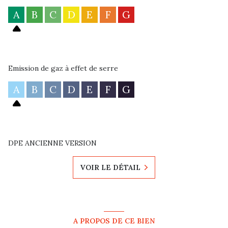
A
B
C
D
E
F
G
Emission de gaz à effet de serre
A
B
C
D
E
F
G
DPE ANCIENNE VERSION
VOIR LE DÉTAIL
A PROPOS DE CE BIEN