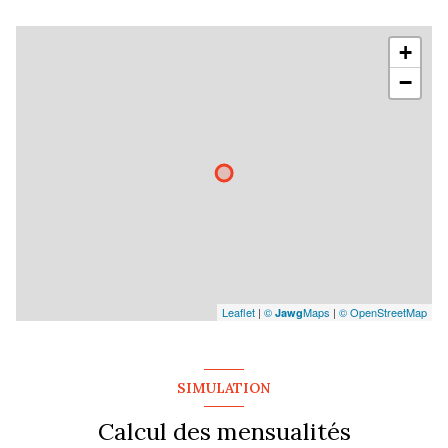
+
−
Leaflet
|
©
Maps
|
© OpenStreetMap
Jawg
SIMULATION
Calcul des mensualités