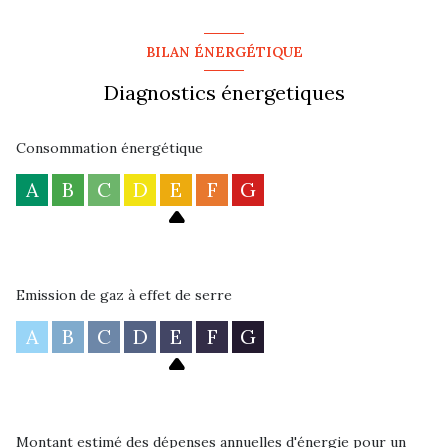
BILAN ÉNERGÉTIQUE
Diagnostics énergetiques
Consommation énergétique
A
B
C
D
E
F
G
Emission de gaz à effet de serre
A
B
C
D
E
F
G
Montant estimé des dépenses annuelles d'énergie pour un