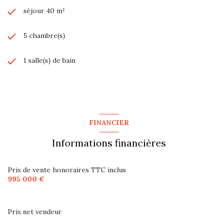
séjour 40 m²
5 chambre(s)
1 salle(s) de bain
2 salle(s) d'eau
construit en 1900
FINANCIER
cuisine séparée (équipée)
Informations financières
Chauffage individuel : radiateur (fioul)
Prix de vente honoraires TTC inclus
995 000 €
2 niveau(x)
Prix net vendeur