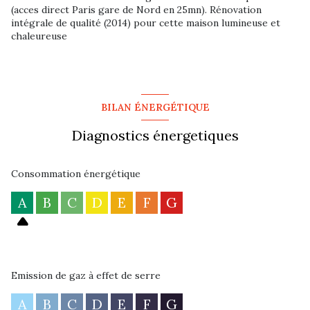
(acces direct Paris gare de Nord en 25mn). Rénovation
intégrale de qualité (2014) pour cette maison lumineuse et
chaleureuse
BILAN ÉNERGÉTIQUE
Diagnostics énergetiques
Consommation énergétique
A
B
C
D
E
F
G
Emission de gaz à effet de serre
A
B
C
D
E
F
G