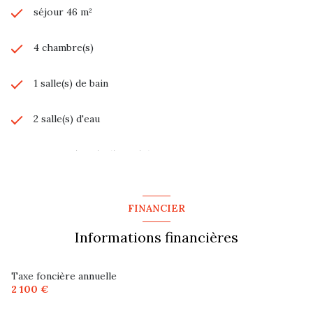
séjour 46 m²
4 chambre(s)
1 salle(s) de bain
2 salle(s) d'eau
cuisine séparée (équipée)
Chauffage individuel : radiateur (gaz)
FINANCIER
1 garage(s)
Informations financières
3 niveau(x)
Taxe foncière annuelle
2 100 €
terrasse