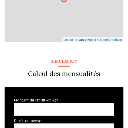
Leaflet
|
©
Maps
|
© OpenStreetMap
Jawg
SIMULATION
Calcul des mensualités
Montant du crédit (en €)*
Durée (années)*