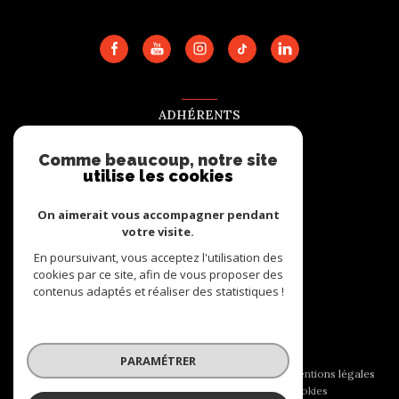
ADHÉRENTS
Nous adhérons
Comme beaucoup, notre site
utilise les cookies
On aimerait vous accompagner pendant
votre visite.
En poursuivant, vous acceptez l'utilisation des
cookies par ce site, afin de vous proposer des
contenus adaptés et réaliser des statistiques !
© 2026 | Tous droits réservés
PARAMÉTRER
Nos honoraires
Nos partenaires
Mentions légales
Admin
Politique RGPD
Cookies