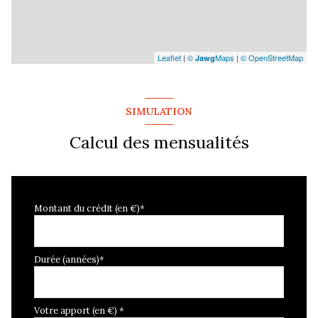
Leaflet
|
©
Maps
|
© OpenStreetMap
Jawg
SIMULATION
Calcul des mensualités
Montant du crédit (en €)*
Durée (années)*
Votre apport (en €) *