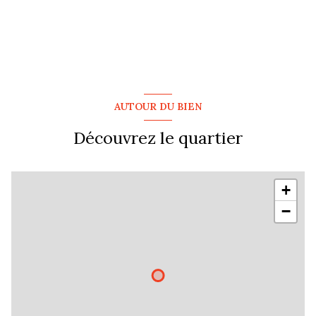
3 parking(s)
exposition Sud
3 niveau(x)
AUTOUR DU BIEN
terrasse
Découvrez le quartier
arboré
interphone
+
−