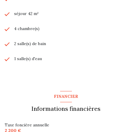
séjour 42 m²
4 chambre(s)
2 salle(s) de bain
1 salle(s) d'eau
construit en 1992
cuisine séparée (équipée)
FINANCIER
Chauffage individuel : radiateur (gaz)
Informations financières
3 garage(s)
Taxe foncière annuelle
2 200 €