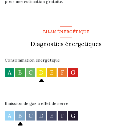
pour une estimation gratuite.
BILAN ÉNERGÉTIQUE
Diagnostics énergetiques
Consommation énergétique
A
B
C
D
E
F
G
Emission de gaz à effet de serre
A
B
C
D
E
F
G