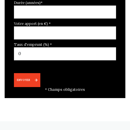
Durée (années)*
Votre apport (en €) *
Taux d'emprunt (%) *
ENVOYER
* Champs obligatoires