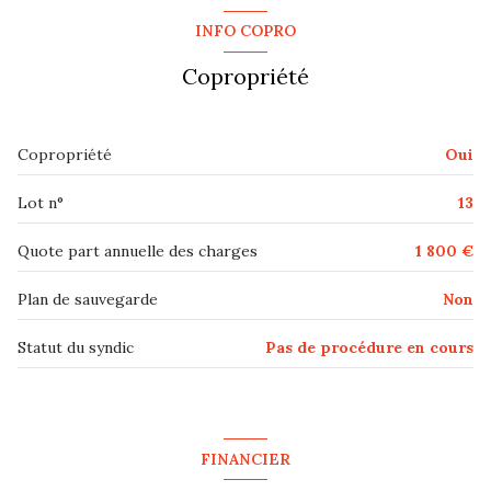
salon/sejour
22.45 m²
INFO COPRO
ascenseur
cuisine
5.64 m²
Copropriété
balcon
chambre
11.74 m²
chambre
11.71 m²
visiophone
Copropriété
Oui
salle d'eau
4.34 m²
Lot n°
13
buanderie
3.06 m²
Quote part annuelle des charges
1 800 €
Plan de sauvegarde
Non
Statut du syndic
Pas de procédure en cours
FINANCIER