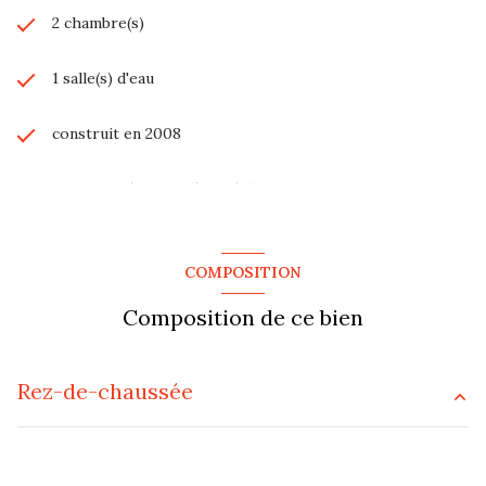
2 chambre(s)
1 salle(s) d'eau
construit en 2008
cuisine américaine (équipée)
Chauffage individuel : radiateur (electrique)
COMPOSITION
1 garage(s)
Composition de ce bien
exposition Nord-Est
Rez-de-chaussée
1er étage
entrée
7.43 m²
4 étage(s)