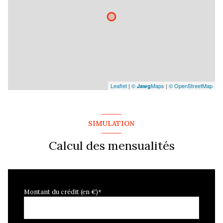
Leaflet
|
©
Maps
|
© OpenStreetMap
Jawg
SIMULATION
Calcul des mensualités
Montant du crédit (en €)*