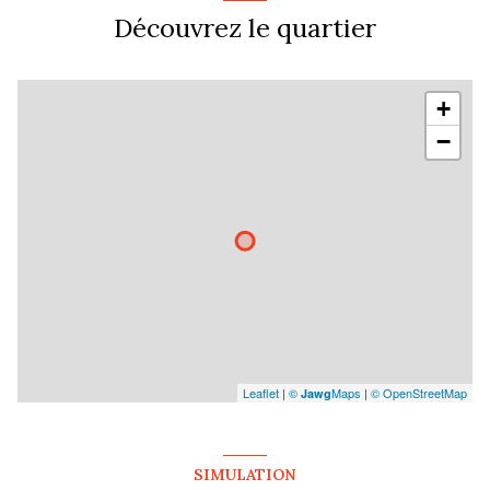
Découvrez le quartier
1 niveau(x)
terrasse
+
−
arboré
interphone
Leaflet
|
©
Maps
|
© OpenStreetMap
Jawg
SIMULATION