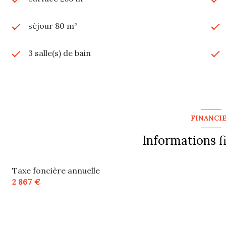
séjour 80 m²
3 salle(s) de bain
cuisine séparée (équipée)
2 garage(s)
FINANCI
terrasse
Informations f
piscinable
Taxe foncière annuelle
2 867 €