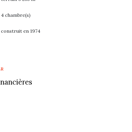
4 chambre(s)
construit en 1974
Chauffage individuel : chaudière (fioul)
exposition Sud
ER
arboré
inancières