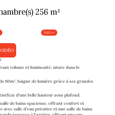
Maison 6 pièce(s) 4 chambre(s) 256 m²
3253 ㎡
y
frant volume et luminosité, située dans le
de 80m², baigné de lumière grâce à ses grandes
néficie d'une belle hauteur sous plafond.
salle de bains spacieuse, offrant confort et
avec salle d'eau privative et une salle de bains
ande terrasse à l'arrière, offrant une vue