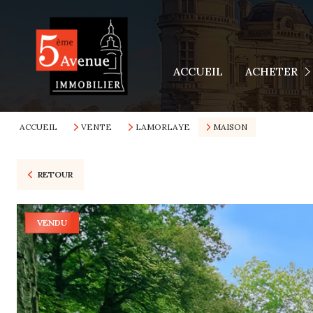
Appartements
Maisons
ACCUEIL
ACHETER
Terrains
Autres Biens
ACCUEIL
VENTE
LAMORLAYE
MAISON
RETOUR
VENDU