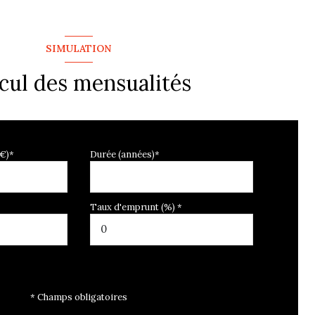
SIMULATION
cul des mensualités
 €)*
Durée (années)*
Taux d'emprunt (%) *
* Champs obligatoires