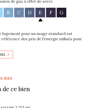
ssion de gaz à effet de serre
B
C
D
E
F
G
e logement pour un usage standard est
 référence des prix de l'énergie utilisés pour
AIL
CE BIEN
 de ce bien
terrain 3 253 m²