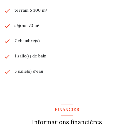
terrain 5 300 m²
séjour 70 m²
7 chambre(s)
1 salle(s) de bain
5 salle(s) d'eau
construit en 1955
cuisine séparée (équipée)
FINANCIER
Chauffage central : radiateur (granules)
Informations financières
exposition Sud-Est