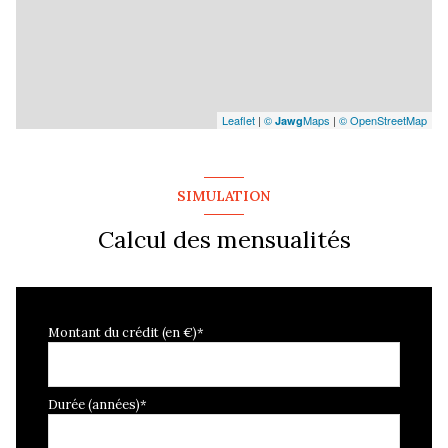
Leaflet
|
©
Maps
|
© OpenStreetMap
Jawg
SIMULATION
Calcul des mensualités
Montant du crédit (en €)*
Durée (années)*