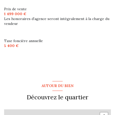
exposition Est-Ouest
Prix de vente
1 499 000 €
1 niveau(x)
Les honoraires d'agence seront intégralement à la charge du
vendeur
terrasse
Taxe foncière annuelle
arboré
5 400 €
visiophone
quartier Le Lys
AUTOUR DU BIEN
Découvrez le quartier