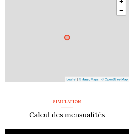
+
−
Leaflet
|
©
Maps
|
© OpenStreetMap
Jawg
SIMULATION
Calcul des mensualités