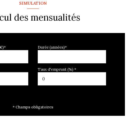
SIMULATION
cul des mensualités
 €)*
Durée (années)*
Taux d'emprunt (%) *
* Champs obligatoires