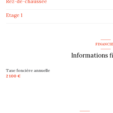
Rez-de-chaussée
arboré
Etage 1
salon/sejour
cuisine
mezzanine
chambre
chambre
FINANCI
chambre
chambre
Informations f
chambre
chambre
Taxe foncière annuelle
2 100 €