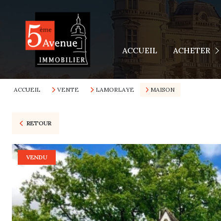
Appartements
Maisons
ACCUEIL
ACHETER
Terrains
Autres Biens
ACCUEIL
VENTE
LAMORLAYE
MAISON
RETOUR
VENDU