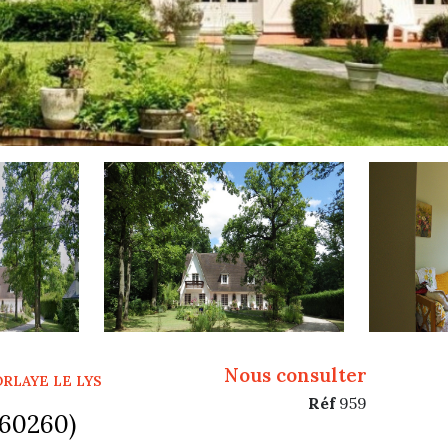
Nous consulter
ORLAYE LE LYS
Réf
959
(60260)