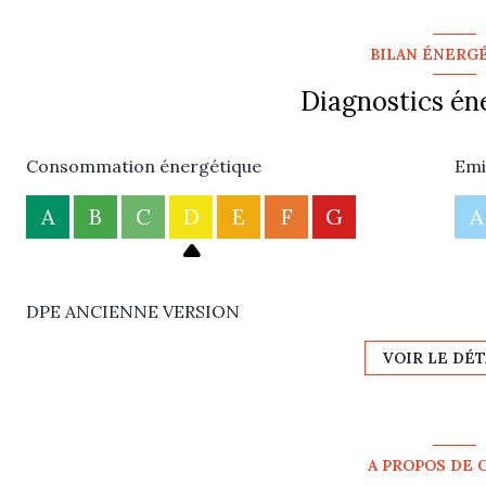
BILAN ÉNERG
Diagnostics én
Consommation énergétique
Emi
A
B
C
D
E
F
G
A
DPE ANCIENNE VERSION
VOIR LE DÉT
A PROPOS DE 