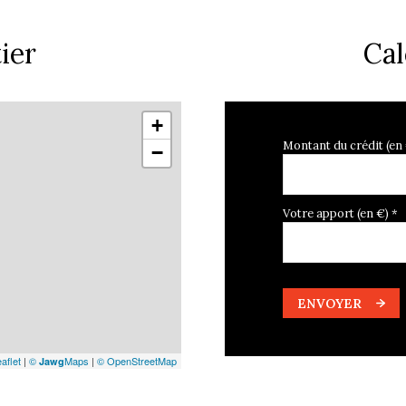
ier
Cal
+
Montant du crédit (en
−
Votre apport (en €) *
ENVOYER
aflet
|
©
Maps
|
© OpenStreetMap
Jawg