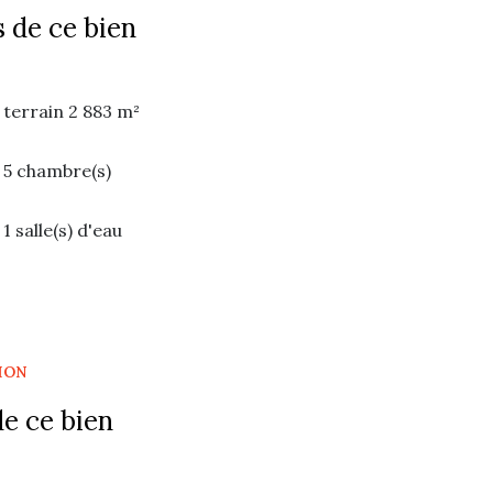
 de ce bien
terrain 2 883 m²
5 chambre(s)
1 salle(s) d'eau
cuisine séparée (semi-équipée)
1 garage(s)
ION
3 niveau(x)
e ce bien
terrasse