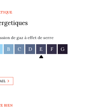
ÉTIQUE
ergetiques
ssion de gaz à effet de serre
B
C
D
E
F
G
AIL
CE BIEN