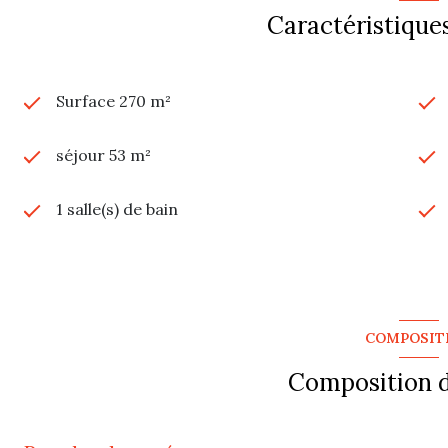
Caractéristiques
Surface 270 m²
séjour 53 m²
1 salle(s) de bain
construit en 1978
Chauffage central : radiateur (fioul)
COMPOSIT
exposition Sud
Composition d
cave