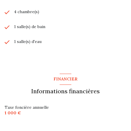
4 chambre(s)
1 salle(s) de bain
1 salle(s) d'eau
construit en 1987
cuisine américaine (équipée)
FINANCIER
Chauffage individuel : radiateur (gaz)
Informations financières
2 garage(s)
Taxe foncière annuelle
1 000 €
2 parking(s)
exposition Sud