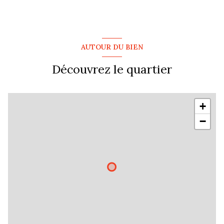
1 niveau(x)
AUTOUR DU BIEN
terrasse
Découvrez le quartier
arboré
piscinable
+
−
visiophone