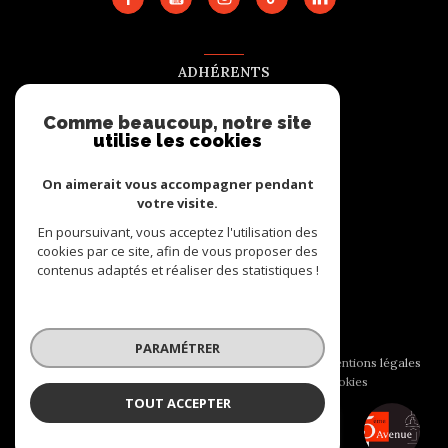
ADHÉRENTS
Nous adhérons
Comme beaucoup, notre site
utilise les cookies
On aimerait vous accompagner pendant
votre visite.
En poursuivant, vous acceptez l'utilisation des
cookies par ce site, afin de vous proposer des
contenus adaptés et réaliser des statistiques !
© 2026 | Tous droits réservés
PARAMÉTRER
Nos honoraires
Nos partenaires
Mentions légales
Admin
Politique RGPD
Cookies
TOUT ACCEPTER
5EME AVENUE IMMOBILIER
Réalisé par :
Agence