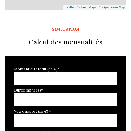
Leaflet
|
©
Maps
|
© OpenStreetMap
Jawg
SIMULATION
Calcul des mensualités
Montant du crédit (en €)*
Durée (années)*
Votre apport (en €) *