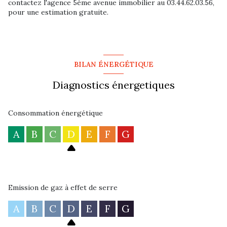
contactez l'agence 5ème avenue immobilier au 03.44.62.03.56,
pour une estimation gratuite.
BILAN ÉNERGÉTIQUE
Diagnostics énergetiques
Consommation énergétique
A
B
C
D
E
F
G
Emission de gaz à effet de serre
A
B
C
D
E
F
G