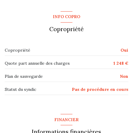
chambre
10 m²
salon/sejour
22 m²
INFO COPRO
salle de bain
7.5 m²
Copropriété
Copropriété
Oui
Quote part annuelle des charges
1 248 €
Plan de sauvegarde
Non
Statut du syndic
Pas de procédure en cours
FINANCIER
Informations financières