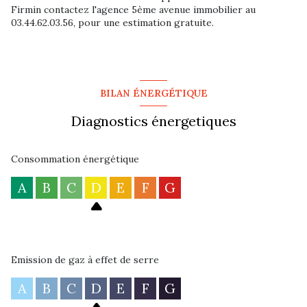
Firmin contactez l'agence 5ème avenue immobilier au
03.44.62.03.56, pour une estimation gratuite.
BILAN ÉNERGÉTIQUE
Diagnostics énergetiques
Consommation énergétique
A
B
C
D
E
F
G
Emission de gaz à effet de serre
A
B
C
D
E
F
G