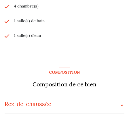
4 chambre(s)
1 salle(s) de bain
1 salle(s) d'eau
construit en 1919
cuisine séparée
COMPOSITION
Chauffage individuel : radiateur (gaz)
Composition de ce bien
1 garage(s)
Rez-de-chaussée
exposition Sud
salon/sejour
24.257 m²
1 côté(s) mitoyen(s)