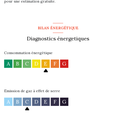
pour une estimation gratuite.
BILAN ÉNERGÉTIQUE
Diagnostics énergetiques
Consommation énergétique
A
B
C
D
E
F
G
Emission de gaz à effet de serre
A
B
C
D
E
F
G