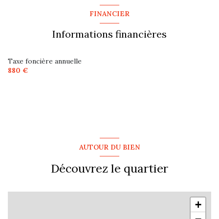
cuisine
21 m²
FINANCIER
2 niveau(x)
salle à manger
15.344 m²
Informations financières
terrasse
chambre
15.764 m²
chambre
19.642 m²
Taxe foncière annuelle
880 €
chambre
12.388 m²
chambre
15.307 m²
AUTOUR DU BIEN
Découvrez le quartier
+