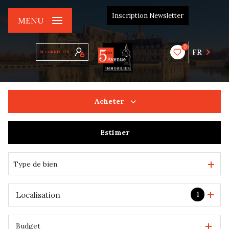
Inscription Newsletter
MENU
0
FR
SE CONNECTER
Acheter
Estimer
De l'ancien
De l'immo pro
Type de bien
1
Localisation
Budget